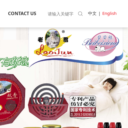
中文
|
English
CONTACT US